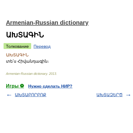
Armenian-Russian dictionary
ԱԽՏԱԳԻՆ
Толкование
Перевод
ԱԽՏԱԳԻՆ
տե՛ս Հիվանդագին։
Armenian-Russian dictionary
.
2013
.
Игры ⚽
Нужно сделать НИР?
ԱԽՏԱԲՈՐԲՈՔ
ԱԽՏԱԶԵՐԾ